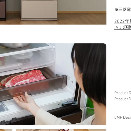
※三菱電
2022
IAUD
Product 
Product D
Mis
Sug
CMF Desi