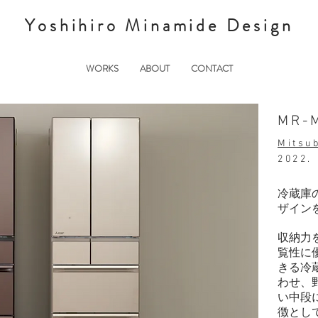
Yoshihiro Minamide Design
WORKS
ABOUT
CONTACT
MR-
Mitsub
2022.
冷蔵庫
ザイン
収納力
覧性に
きる冷
わせ、
い中段
徴とし